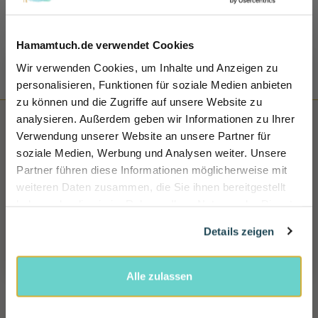
100% SICHERE BEZAHLUNG
Sicher, schnell und bequem bei uns bezahlen
Hamamtuch.de verwendet Cookies
Wir verwenden Cookies, um Inhalte und Anzeigen zu
personalisieren, Funktionen für soziale Medien anbieten
zu können und die Zugriffe auf unsere Website zu
Sicher dir 10% Rabatt!
analysieren. Außerdem geben wir Informationen zu Ihrer
Einfach für unseren Newsletter anmelden und direkt Rabattcode sichern und 10% sparen.
Verwendung unserer Website an unsere Partner für
Name
soziale Medien, Werbung und Analysen weiter. Unsere
Partner führen diese Informationen möglicherweise mit
E-mail
weiteren Daten zusammen, die Sie ihnen bereitgestellt
haben oder die sie im Rahmen Ihrer Nutzung der Dienste
gesammelt haben.
Rabatt jetzt aktivieren
Details zeigen
HAMAMTUCH.DE
Alle zulassen
servicedesk@hamamtuch.de
0221-33 96 46 72