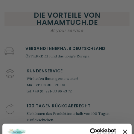
DIE VORTEILE VON
HAMAMTUCH.DE
At your service
VERSAND INNERHALB DEUTSCHLAND
ÖSTERREICH und das übrige Europa
KUNDENSERVICE
Wir helfen Ihnen gerne weiter!
Ma - Vr: 08.00 - 20.00
tel: +49 (0) 221-33 96 43 72
100 TAGEN RÜCKGABERECHT
Sie können das Produkt innerhalb von 100 Tagen
zurückschicken.