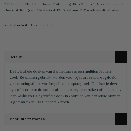
* Fabrikant: The Little Barine * Afmeting: 110 x 110 cm * Dessin: Sterren *
Gewicht: 100 gram * Materiaal: 100% katoen. * Wasadvies: 40 graden
Verfügbarkeit:
Nicht lieferbar
Details
De hydrofiele doeken van Barinehome is een multifunctionele
doek. Ze kunnen gebruikt worden voor bijvoorbeeld droogdoek,
verschoningsdoek, voedingsdoek en spuugdoek. Ook kan je deze
hydrofiel doek in de zomer als dun lakentje gebruiken of om je baby
in te wikkelen.De hydrofiele doek is voorzien van een leuke print en
is gemaakt van 100% zachte katoen.
Mehr informationen