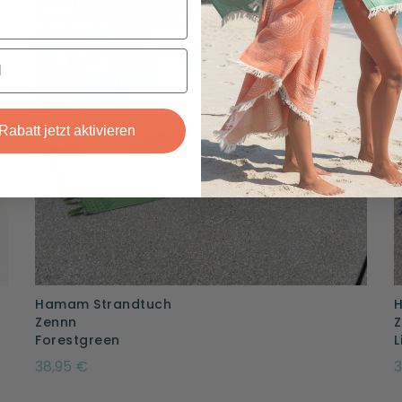
Rabatt jetzt aktivieren
Hamam Strandtuch
Zennn
Forestgreen
L
38,95 €
3