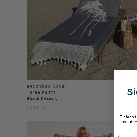
Beachbed Cover
Si
Three Palms
Black Beauty
54,95 €
Einfach 
und dir