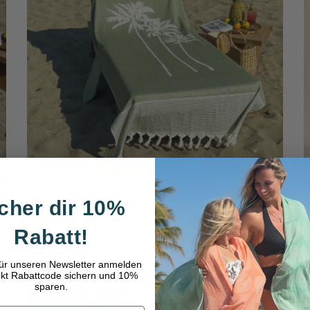
Beachbed Cover
cher dir 10%
Boho
Chive Green
B
Rabatt!
54,95 €
3
für unseren Newsletter anmelden
ekt Rabattcode sichern und 10%
sparen.