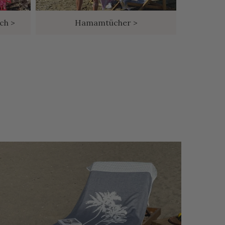
ch >
Hamamtücher >
B