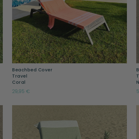
Beachbed Cover
Travel
T
Coral
N
29,95 €
5