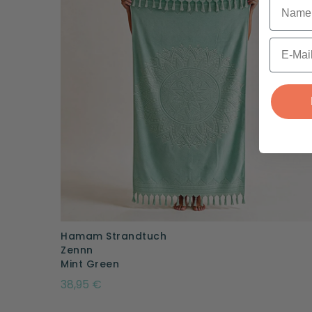
Name
E-mail
Hamam Strandtuch
Zennn
Mint Green
38,95 €