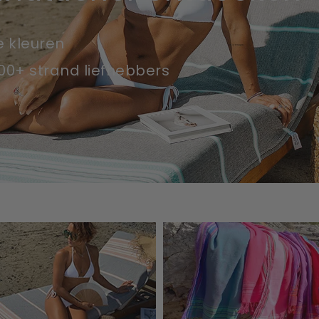
e kleuren
00+ strand liefhebbers