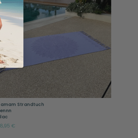
Hamam Strandtuch
Zennn
ilac
8,95 €