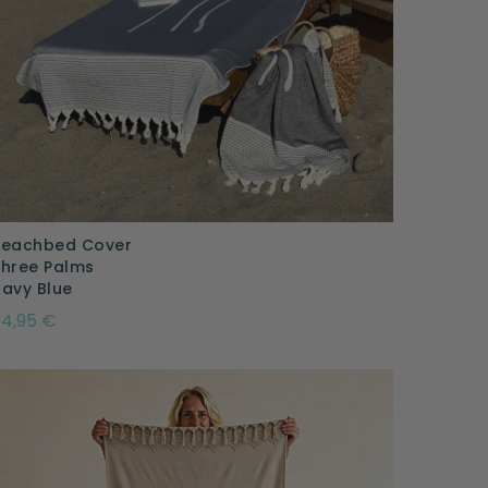
Beachbed Cover
hree Palms
avy Blue
4,95 €