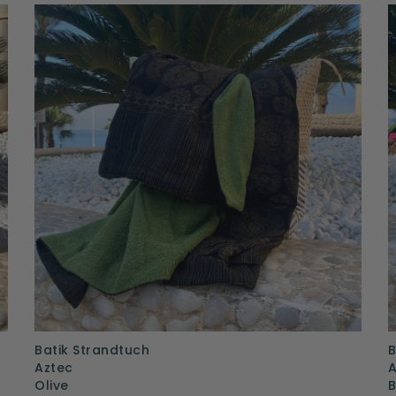
Batik Strandtuch
B
Aztec
A
Olive
B