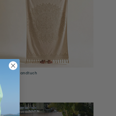
Hamam Strandtuch
Zennn
eige
8,95 €