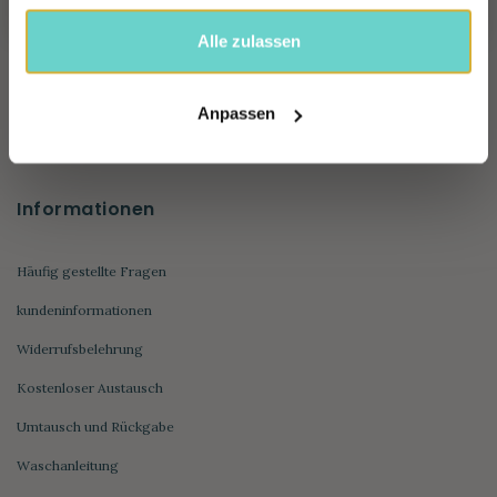
Hamamtuch Coconut
Alle zulassen
Hamamtuch Sea Me
Hamamtuch Double Diamond
Anpassen
Hamamtuch Peacock
Informationen
Häufig gestellte Fragen
kundeninformationen
Widerrufsbelehrung
Kostenloser Austausch
Umtausch und Rückgabe
Waschanleitung