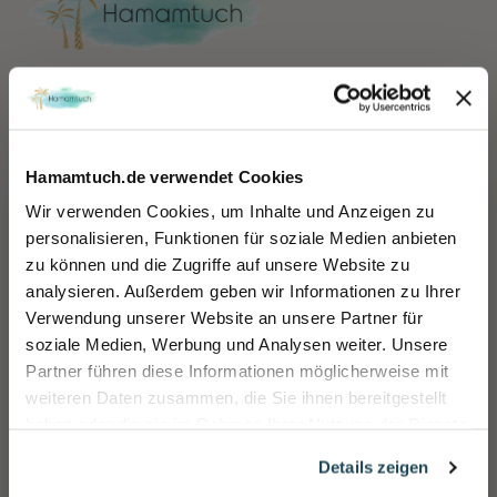
HAMAMTUCH.DE
servicedesk@hamamtuch.de
Hamamtuch.de verwendet Cookies
0221-33 96 46 72
Wir verwenden Cookies, um Inhalte und Anzeigen zu
personalisieren, Funktionen für soziale Medien anbieten
zu können und die Zugriffe auf unsere Website zu
Sicher dir 10% Rabatt!
Kategorien
analysieren. Außerdem geben wir Informationen zu Ihrer
Einfach für unseren Newsletter anmelden und direkt Rabattcode sichern und 10% sparen.
Verwendung unserer Website an unsere Partner für
Name
soziale Medien, Werbung und Analysen weiter. Unsere
Hamamtuch Palm Beach
Partner führen diese Informationen möglicherweise mit
Hamamtuch Botanic Art
E-mail
weiteren Daten zusammen, die Sie ihnen bereitgestellt
Hamamtuch Travel
haben oder die sie im Rahmen Ihrer Nutzung der Dienste
gesammelt haben.
Rabatt jetzt aktivieren
Hamamtuch Plaj
Details zeigen