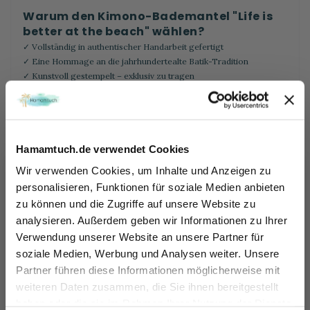
Warum den Kimono-Bademantel "Life is
better at the beach" wählen?
✓ Vollständig in authentischer Handarbeit gefertigt
✓ Eine Hommage an die jahrhundertealte Batik-Tradition
✓ Kunstvoll gestempelt – exklusiv zu tragen
✓ Limited-Edition-Design und Kimono aus weichem Rayon Stoff
Zurück nach oben
Hamamtuch.de verwendet Cookies
Wir verwenden Cookies, um Inhalte und Anzeigen zu
Mehr informationen
personalisieren, Funktionen für soziale Medien anbieten
zu können und die Zugriffe auf unsere Website zu
Sicher dir 10% Rabatt!
analysieren. Außerdem geben wir Informationen zu Ihrer
Einfach für unseren Newsletter anmelden und direkt Rabattcode sichern und 10% sparen.
Verwendung unserer Website an unsere Partner für
DIE VORTEILE VON
Name
soziale Medien, Werbung und Analysen weiter. Unsere
HAMAMTUCH.DE
Partner führen diese Informationen möglicherweise mit
At your service
E-mail
weiteren Daten zusammen, die Sie ihnen bereitgestellt
haben oder die sie im Rahmen Ihrer Nutzung der Dienste