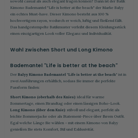
sowohl casual als auch elegant tragen können? Dann ist der Batik
Kimono Bademantel "Life is better at the beach" der Marke Balyy
ein echtes Must-have. Dieser Kimono besteht aus 100 %
hochwertigem rayon, wodurch er weich, luftig und fließend fällt.
Das handgestempelte Batikmuster verleiht diesem Kleidungsstück
einen einzigartigen Look voller Eleganz und Individualität.
Wahl zwischen Short und Long Kimono
Bademantel "Life is better at the beach"
Der
Balyy Kimono Bademantel "Life is better at the beach"
ist in
zwei Ausführungen erhältlich, sodass Sie immer die perfekte
Passform finden:
Short Kimono (oberhalb des Knies)
: ideal für warme
Sommertage, einen Strandtag oder einen lässigen Boho-Look.
Long Kimono (über dem Knie)
: stilvoll und elegant, perfekt als
leichte Sommerjacke oder als Statement-Piece über Ihrem Outfit.
Egal welche Länge Sie wählen – mit einem Kimono von Balyy
genießen Sie stets Komfort, Stil und Exklusivität.