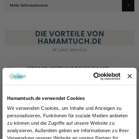
Mehr informationen
DIE VORTEILE VON
HAMAMTUCH.DE
At your service
VERSAND INNERHALB DEUTSCHLAND
ÖSTERREICH und das übrige Europa
KUNDENSERVICE
Hamamtuch.de verwendet Cookies
Wir helfen Ihnen gerne weiter!
Ma - Vr: 08.00 - 20.00
Wir verwenden Cookies, um Inhalte und Anzeigen zu
tel: +49 (0) 221-33 96 43 72
personalisieren, Funktionen für soziale Medien anbieten
zu können und die Zugriffe auf unsere Website zu
Sicher dir 10% Rabatt!
100 TAGEN RÜCKGABERECHT
analysieren. Außerdem geben wir Informationen zu Ihrer
Sie können das Produkt innerhalb von 100 Tagen
Einfach für unseren Newsletter anmelden und direkt Rabattcode sichern und 10% sparen.
Verwendung unserer Website an unsere Partner für