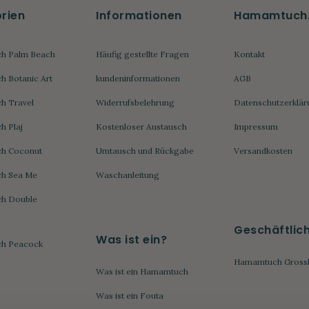
rien
Informationen
Hamamtuch
h Palm Beach
Häufig gestellte Fragen
Kontakt
 Botanic Art
kundeninformationen
AGB
h Travel
Widerrufsbelehrung
Datenschutzerklär
 Plaj
Kostenloser Austausch
Impressum
h Coconut
Umtausch und Rückgabe
Versandkosten
h Sea Me
Waschanleitung
h Double
Geschäftlic
Was ist ein?
h Peacock
Hamamtuch Gross
Was ist ein Hamamtuch
Was ist ein Fouta