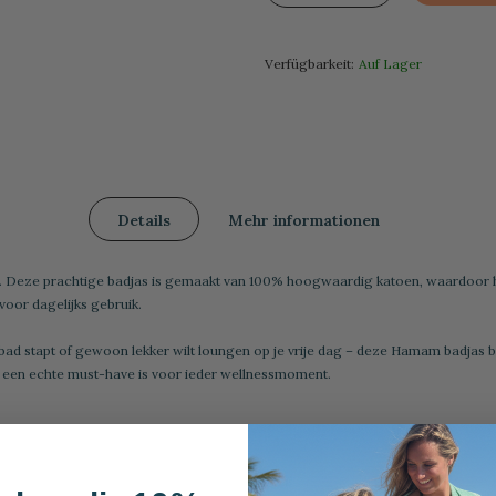
Verfügbarkeit:
Auf Lager
Details
Mehr informationen
Deze prachtige badjas is gemaakt van 100% hoogwaardig katoen, waardoor hij
 voor dagelijks gebruik.
ad stapt of gewoon lekker wilt loungen op je vrije dag – deze Hamam badjas bie
 hij een echte must-have is voor ieder wellnessmoment.