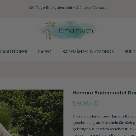
100 Tage Rückgaberecht + Schneller Versand
TRANDTÜCHER
PAREO
BADEMÄNTEL & KIMONOS
BÜND
Hamam Bademantel Dam
59.95 €
Diese wunderschöne Hamam Bademant
geschmeidig an. Kuscheln Sie sich 
gefertigt aus herrlich weicher 100%
perfekt, um nach dem Bad hineinzusc