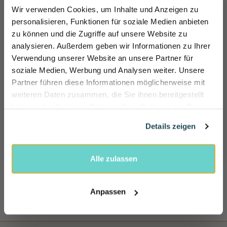
VERSAND INNERHALB DEUTSCHLAND
Wir verwenden Cookies, um Inhalte und Anzeigen zu
ÖSTERREICH und das übrige Europa
personalisieren, Funktionen für soziale Medien anbieten
zu können und die Zugriffe auf unsere Website zu
Sicher dir 10% Rabatt!
KUNDENSERVICE
analysieren. Außerdem geben wir Informationen zu Ihrer
Einfach für unseren Newsletter anmelden und direkt Rabattcode sichern und 10% sparen.
Wir helfen Ihnen gerne weiter!
Verwendung unserer Website an unsere Partner für
Ma - Vr: 08.00 - 20.00
Name
soziale Medien, Werbung und Analysen weiter. Unsere
tel: +49 (0) 221-33 96 43 72
Partner führen diese Informationen möglicherweise mit
E-mail
weiteren Daten zusammen, die Sie ihnen bereitgestellt
100 TAGEN RÜCKGABERECHT
haben oder die sie im Rahmen Ihrer Nutzung der Dienste
Sie können das Produkt innerhalb von 100 Tagen
gesammelt haben.
Rabatt jetzt aktivieren
Details zeigen
zurückschicken.
100% SICHERE BEZAHLUNG
Alle zulassen
Sicher, schnell und bequem bei uns bezahlen
Anpassen