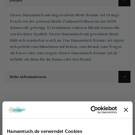
Details
Dieses Hamamtuch mit eingewebtem Motiv Botanic Art Orange
Peach von der schönen Marke Fashion4Wellness ist aus 100%
Baumwolle gefertigt. Er kombiniert zeitlosen Stil mit Baumwolle
von höchster Qualität. Dieses Hamamtuch mit gewebtem Motiv
fühlt sich wunderbar weich an. Das Hamamtuch Botanic Art eignet
sich perfekt zum Mitnehmen auf Reisen, zum Strand, zum Tragen
als Pareo oder zum Liegen. Dieses Hamamtuch Botanic Art ist
definitiv ein Muss für die Sauna oder den Strand.
Mehr informationen
DIE VORTEILE VON
HAMAMTUCH.DE
At your service
Hamamtuch.de verwendet Cookies