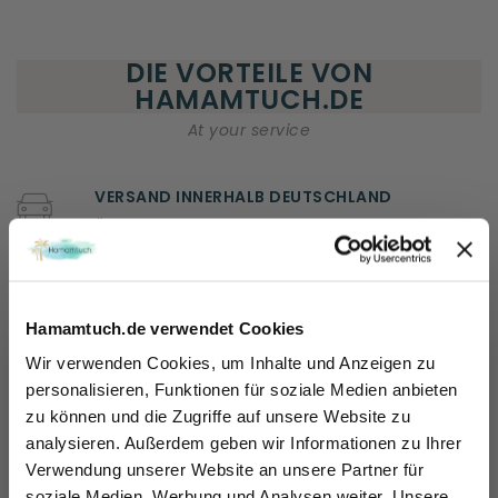
DIE VORTEILE VON
HAMAMTUCH.DE
At your service
VERSAND INNERHALB DEUTSCHLAND
ÖSTERREICH und das übrige Europa
KUNDENSERVICE
Wir helfen Ihnen gerne weiter!
Hamamtuch.de verwendet Cookies
Ma - Vr: 08.00 - 20.00
tel: +49 (0) 221-33 96 43 72
Wir verwenden Cookies, um Inhalte und Anzeigen zu
personalisieren, Funktionen für soziale Medien anbieten
100 TAGEN RÜCKGABERECHT
zu können und die Zugriffe auf unsere Website zu
Sicher dir 10% Rabatt!
Sie können das Produkt innerhalb von 100 Tagen
analysieren. Außerdem geben wir Informationen zu Ihrer
zurückschicken.
Einfach für unseren Newsletter anmelden und direkt Rabattcode sichern und 10% sparen.
Verwendung unserer Website an unsere Partner für
Name
soziale Medien, Werbung und Analysen weiter. Unsere