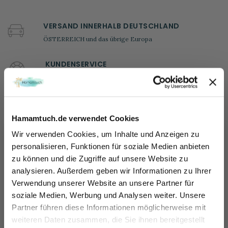
VERSAND INNERHALB DEUTSCHLAND
ÖSTERREICH und das übrige Europa
KUNDENSERVICE
Wir helfen Ihnen gerne weiter!
Ma - Vr: 08.00 - 20.00
tel: +49 (0) 221-33 96 43 72
Hamamtuch.de verwendet Cookies
100 TAGEN RÜCKGABERECHT
Wir verwenden Cookies, um Inhalte und Anzeigen zu
Sie können das Produkt innerhalb von 100 Tagen
personalisieren, Funktionen für soziale Medien anbieten
zurückschicken.
zu können und die Zugriffe auf unsere Website zu
Sicher dir 10% Rabatt!
analysieren. Außerdem geben wir Informationen zu Ihrer
100% SICHERE BEZAHLUNG
Einfach für unseren Newsletter anmelden und direkt Rabattcode sichern und 10% sparen.
Verwendung unserer Website an unsere Partner für
Sicher, schnell und bequem bei uns bezahlen
Name
soziale Medien, Werbung und Analysen weiter. Unsere
Partner führen diese Informationen möglicherweise mit
E-mail
weiteren Daten zusammen, die Sie ihnen bereitgestellt