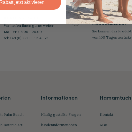
At your service
Rabatt jetzt aktivieren
KUNDENSERVICE
100 TAGEN
RÜCKGABERECHT
Wir helfen Ihnen gerne weiter!
Sie können das Produkt
Ma - Vr: 08.00 - 20.00
von 100 Tagen zurücks
tel: +49 (0) 221-33 96 43 72
rien
Informationen
Hamamtuch
h Palm Beach
Häufig gestellte Fragen
Kontakt
 Botanic Art
kundeninformationen
AGB