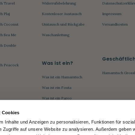
h Travel
Widerrufsbelehrung
Datenschutzerklär
 Plaj
Kostenloser Austausch
Impressum
h Coconut
Umtausch und Rückgabe
Versandkosten
h Sea Me
Waschanleitung
h Double
Geschäftlic
Was ist ein?
h Peacock
Hamamtuch Gross
Was ist ein Hamamtuch
Was ist ein Fouta
Was ist ein Pareo
Was ist ein Kikoytuch
 Cookies
Was ist ein Strandtuch
 Inhalte und Anzeigen zu personalisieren, Funktionen für sozia
e Zugriffe auf unsere Website zu analysieren. Außerdem geben w