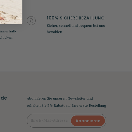
100% SICHERE BEZAHLUNG
Sicher, schnell und bequem bei uns
 innerhalb
bezahlen
chicken.
.de
Abonnieren Sie unseren Newsletter und
erhalten Sie 5% Rabatt auf Ihre erste Bestellung
Abonnieren