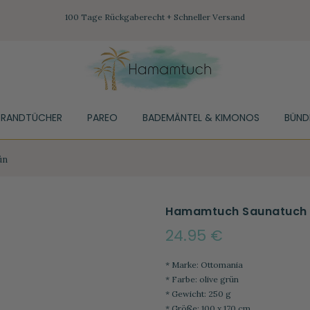
100 Tage Rückgaberecht + Schneller Versand
TRANDTÜCHER
PAREO
BADEMÄNTEL & KIMONOS
BÜND
ün
Hamamtuch Saunatuch O
24.95 €
* Marke: Ottomania
* Farbe: olive grün
* Gewicht: 250 g
* Größe: 100 x 170 cm