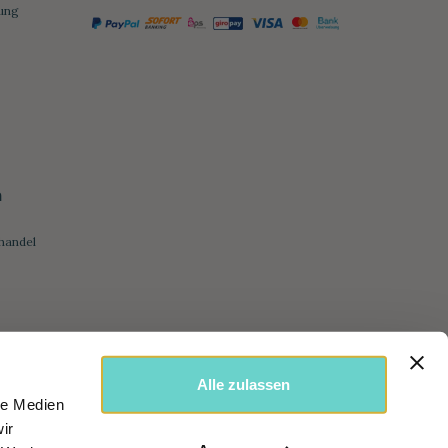
ung
h
handel
Alle zulassen
le Medien
ir