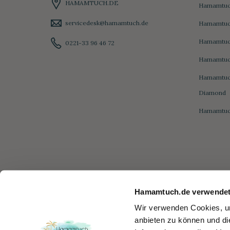
HAMAMTUCH.DE
Hamamtuc
servicedesk@hamamtuch.de
Hamamtuch
Hamamtuc
0221-33 96 46 72
Hamamtuc
Hamamtuc
Diamond
Hamamtuc
Hamamtuch.de verwendet
Wir verwenden Cookies, um
anbieten zu können und di