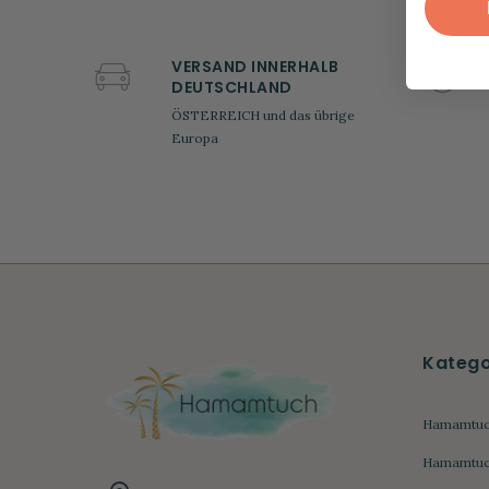
VERSAND INNERHALB
DEUTSCHLAND
ÖSTERREICH und das übrige
Europa
Katego
Hamamtuc
Hamamtuch