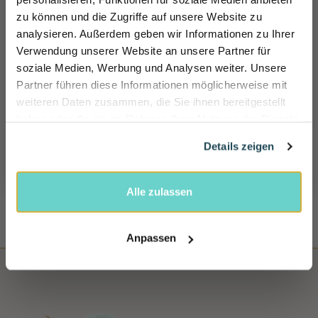
zu können und die Zugriffe auf unsere Website zu
Wir helfen Ihnen gerne weiter!
Sicher dir 10% Rabatt!
Ma - Vr: 08.00 - 20.00
analysieren. Außerdem geben wir Informationen zu Ihrer
Einfach für unseren Newsletter anmelden und direkt Rabattcode sichern und 10% sparen.
tel: +49 (0) 221-33 96 43 72
Verwendung unserer Website an unsere Partner für
Name
soziale Medien, Werbung und Analysen weiter. Unsere
100 TAGEN RÜCKGABERECHT
Partner führen diese Informationen möglicherweise mit
E-mail
Sie können das Produkt innerhalb von 100 Tagen
weiteren Daten zusammen, die Sie ihnen bereitgestellt
zurückschicken.
haben oder die sie im Rahmen Ihrer Nutzung der Dienste
gesammelt haben.
Rabatt jetzt aktivieren
Details zeigen
100% SICHERE BEZAHLUNG
Sicher, schnell und bequem bei uns bezahlen
Alle zulassen
Anpassen