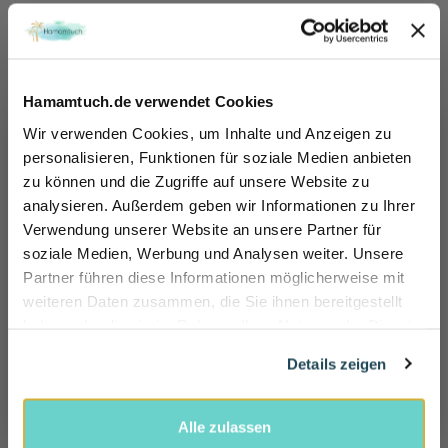
Mehr informationen
Hamamtuch.de verwendet Cookies
DIE VORTEILE VON
Wir verwenden Cookies, um Inhalte und Anzeigen zu
HAMAMTUCH.DE
personalisieren, Funktionen für soziale Medien anbieten
At your service
zu können und die Zugriffe auf unsere Website zu
Sicher dir 10% Rabatt!
analysieren. Außerdem geben wir Informationen zu Ihrer
Einfach für unseren Newsletter anmelden und direkt Rabattcode sichern und 10% sparen.
Verwendung unserer Website an unsere Partner für
VERSAND INNERHALB DEUTSCHLAND
Name
soziale Medien, Werbung und Analysen weiter. Unsere
ÖSTERREICH und das übrige Europa
Partner führen diese Informationen möglicherweise mit
E-mail
weiteren Daten zusammen, die Sie ihnen bereitgestellt
KUNDENSERVICE
haben oder die sie im Rahmen Ihrer Nutzung der Dienste
Wir helfen Ihnen gerne weiter!
gesammelt haben.
Rabatt jetzt aktivieren
Ma - Vr: 08.00 - 20.00
Details zeigen
tel: +49 (0) 221-33 96 43 72
Alle zulassen
100 TAGEN RÜCKGABERECHT