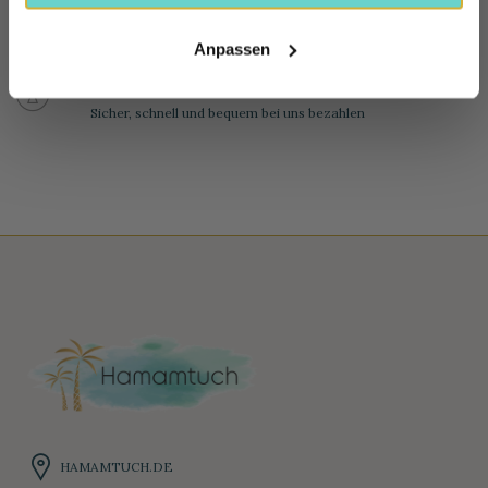
Sie können das Produkt innerhalb von 100 Tagen
zurückschicken.
Anpassen
100% SICHERE BEZAHLUNG
Sicher, schnell und bequem bei uns bezahlen
HAMAMTUCH.DE