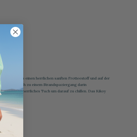
n Seite hat es einen herrlichen sanften Frotteestoff und auf der
d trendy, um sich zu einem Strandspaziergang darin
nn ist es ein herrliches Tuch um darauf zu chillen. Das Kikoy