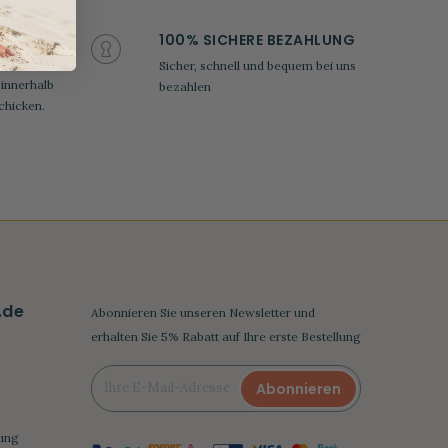
100% SICHERE BEZAHLUNG
Sicher, schnell und bequem bei uns
 innerhalb
bezahlen
chicken.
.de
Abonnieren Sie unseren Newsletter und
erhalten Sie 5% Rabatt auf Ihre erste Bestellung
Abonnieren
ung