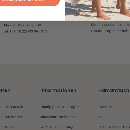
KUNDENSERVICE
100 TAGEN
RÜCKGABERECHT
Wir helfen Ihnen gerne weiter!
Sie können das Produkt
Ma - Vr: 08.00 - 20.00
von 100 Tagen zurücks
tel: +49 (0) 221-33 96 43 72
rien
Informationen
Hamamtuch
h Palm Beach
Häufig gestellte Fragen
Kontakt
 Botanic Art
kundeninformationen
AGB
h Travel
Widerrufsbelehrung
Datenschutzerklär