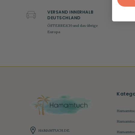
VERSAND INNERHALB
DEUTSCHLAND
ÖSTERREICH und das übrige
Europa
Katego
Hamamtuc
Hamamtuch
HAMAMTUCH.DE
Hamamtuc