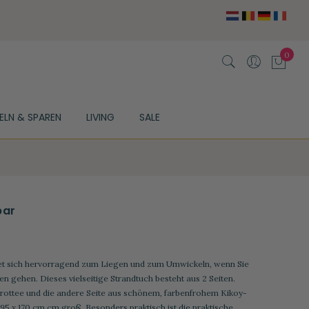
ELN & SPAREN
LIVING
SALE
bar
et sich hervorragend zum Liegen und zum Umwickeln, wenn Sie
 gehen. Dieses vielseitige Strandtuch besteht aus 2 Seiten.
 Frottee und die andere Seite aus schönem, farbenfrohem Kikoy-
t 95 x 170 cm cm groß. Besonders praktisch ist die praktische