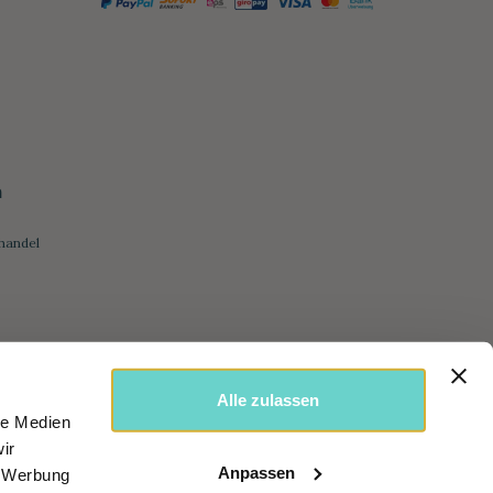
h
handel
Alle zulassen
le Medien
ir
Anpassen
, Werbung