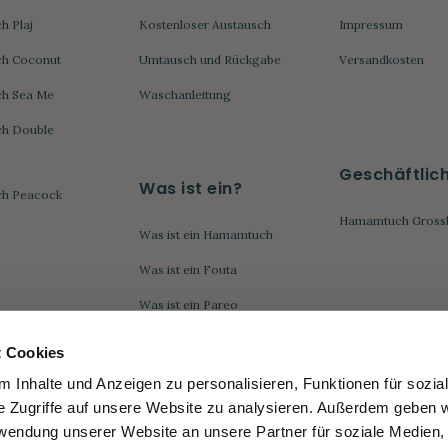
 Plaj
Kostenloser Austausch
Impressum
h Coconut
Umtausch und Rückgabe
Versandkosten
h Sea Me
Waschanleitung
h Double
Geschäftlic
Was ist ein?
h Peacock
Hamamtuch Gross
Was ist ein Hamamtuch
Was ist ein Fouta
Was ist ein Pareo
Was ist ein Kikoytuch
 Cookies
Was ist ein Strandtuch
 Inhalte und Anzeigen zu personalisieren, Funktionen für sozia
e Zugriffe auf unsere Website zu analysieren. Außerdem geben w
rwendung unserer Website an unsere Partner für soziale Medien