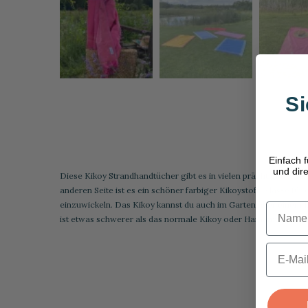
Si
Einfach 
und dir
Diese Kikoy Strandhandtücher gibt es in vielen prächtigen Farbe
anderen Seite ist es ein schöner farbiger Kikoystoff. Klasse fü
einzuwickeln. Das Kikoy kannst du auch im Garten über einem Lie
Name
ist etwas schwerer als das normale Kikoy oder Hamamtuch, aber
E-mail