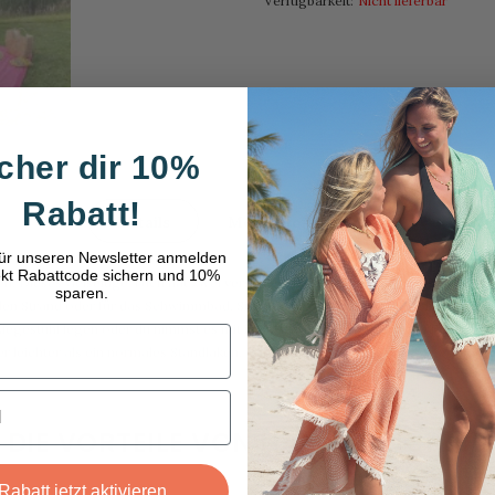
Verfügbarkeit:
Nicht lieferbar
cher dir 10%
Rabatt!
Details
Mehr informationen
für unseren Newsletter anmelden
ekt Rabattcode sichern und 10%
n. Dieses vielseitige Tuch hat zwei verschieden gearbeitete Seiten. Auf der eine
sparen.
r den Strand oder für das Schwimmbad. Sie sind herrlich um darauf zu liegen un
gestuhl legen oder du nimmst es mit in die Sauna. Gehst du auf ein Festival, da
 leichter als ein normales Standlaken.
DIE VORTEILE VON HAMAMTUCH.DE
At your service
Rabatt jetzt aktivieren