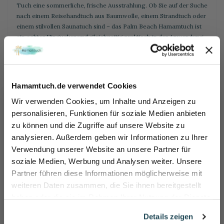
Tuch eine sommerliche, frische Ausstrahlung. Ob Sie auf der Suche
nach einem Reisehandtuch aus Baumwolle, einem Strandtuch oder
einem stilvollen Saunatuch sind – das Palm Beach Hamamtuch ist
ein echter Hingucker und gleichzeitig praktisch in der Anwendung.
✓ Maße: 90 x 180 cm ✓ Gewicht: 390 Gramm
Hamamtuch.de verwendet Cookies
Mehr informationen
Wir verwenden Cookies, um Inhalte und Anzeigen zu
personalisieren, Funktionen für soziale Medien anbieten
zu können und die Zugriffe auf unsere Website zu
DIE VORTEILE VON
Sicher dir 10% Rabatt!
analysieren. Außerdem geben wir Informationen zu Ihrer
HAMAMTUCH.DE
Einfach für unseren Newsletter anmelden und direkt Rabattcode sichern und 10% sparen.
Verwendung unserer Website an unsere Partner für
At your service
Name
soziale Medien, Werbung und Analysen weiter. Unsere
Partner führen diese Informationen möglicherweise mit
E-mail
weiteren Daten zusammen, die Sie ihnen bereitgestellt
VERSAND INNERHALB DEUTSCHLAND
haben oder die sie im Rahmen Ihrer Nutzung der Dienste
ÖSTERREICH und das übrige Europa
gesammelt haben.
Rabatt jetzt aktivieren
Details zeigen