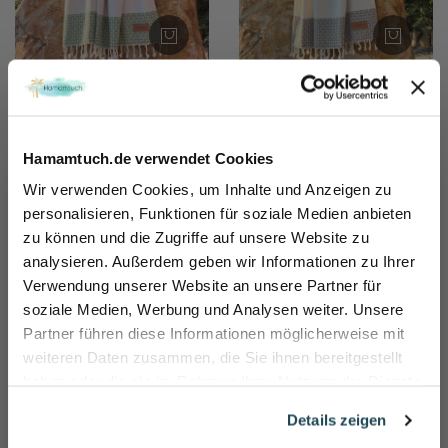
Hamamtuch Saunatuch
Hamamtuch Saunatuch
Peacock Green
Peacock Coffee
29,95 €
29,95 €
Hamamtuch.de verwendet Cookies
Wir verwenden Cookies, um Inhalte und Anzeigen zu
personalisieren, Funktionen für soziale Medien anbieten
DIE VORTEILE VON
zu können und die Zugriffe auf unsere Website zu
Sicher dir 10% Rabatt!
HAMAMTUCH.DE
analysieren. Außerdem geben wir Informationen zu Ihrer
Einfach für unseren Newsletter anmelden und direkt Rabattcode sichern und 10% sparen.
Verwendung unserer Website an unsere Partner für
At your service
Name
soziale Medien, Werbung und Analysen weiter. Unsere
Partner führen diese Informationen möglicherweise mit
E-mail
VERSAND INNERHALB DEUTSCHLAND
weiteren Daten zusammen, die Sie ihnen bereitgestellt
ÖSTERREICH und das übrige Europa
haben oder die sie im Rahmen Ihrer Nutzung der Dienste
gesammelt haben.
Rabatt jetzt aktivieren
Details zeigen
KUNDENSERVICE