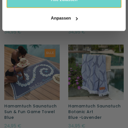
Hamamtuch Saunatuch
Hamamtuch Saunatuch
Botanic Art
Botanic Art
Anpassen
Taupe-Green
Orange - Peach
34,95 €
34,95 €
SALE
Hamamtuch Saunatuch
Hamamtuch Saunatuch
Sun & Fun Game Towel
Botanic Art
Blue
Blue -Lavender
24,95 €
34,95 €