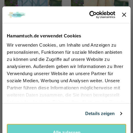
Hamamtuch.de verwendet Cookies
Wir verwenden Cookies, um Inhalte und Anzeigen zu
Hamamtuch Saunatuch
Hamamtuch Saunatuch
personalisieren, Funktionen für soziale Medien anbieten
Botanic Art
Botanic Art
zu können und die Zugriffe auf unsere Website zu
Petrol-Taupe
Mustard-Green
Sicher dir 10% Rabatt!
analysieren. Außerdem geben wir Informationen zu Ihrer
34,95 €
34,95 €
Einfach für unseren Newsletter anmelden und direkt Rabattcode sichern und 10% sparen.
Verwendung unserer Website an unsere Partner für
Name
soziale Medien, Werbung und Analysen weiter. Unsere
Partner führen diese Informationen möglicherweise mit
E-mail
weiteren Daten zusammen, die Sie ihnen bereitgestellt
haben oder die sie im Rahmen Ihrer Nutzung der Dienste
gesammelt haben.
Rabatt jetzt aktivieren
Details zeigen
Alle zulassen